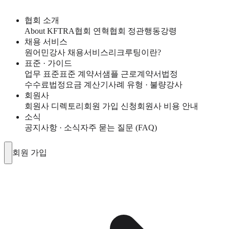
협회 소개
About KFTRA
협회 연혁
협회 정관
행동강령
채용 서비스
원어민강사 채용서비스
리크루팅이란?
표준 · 가이드
업무 표준
표준 계약서
샘플 근로계약서
법정
수수료
법정요금 계산기
사례 유형 · 불량강사
회원사
회원사 디렉토리
회원 가입 신청
회원사 비용 안내
소식
공지사항 · 소식
자주 묻는 질문 (FAQ)
회원 가입